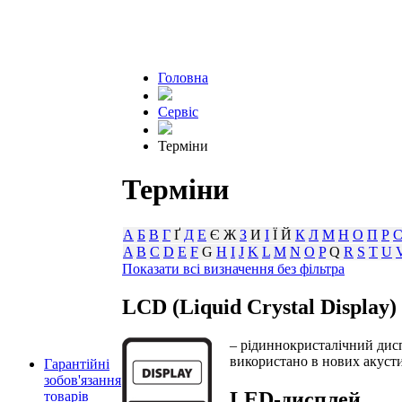
Головна
Сервіс
Терміни
Терміни
А
Б
В
Г
Ґ
Д
Е
Є Ж
З
И
І
Ї Й
К
Л
М
Н
О
П
Р
A
B
C
D
E
F
G
H
I
J
K
L
M
N
O
P
Q
R
S
T
U
Показати всі визначення без фільтра
LCD (Liquid Crystal Display)
– рідиннокристалічний дис
використано в нових акуст
Гарантійні
зобов'язання
LED-дисплей
товарів