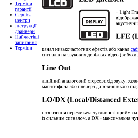
Терміни
гарантії
– Light Em
Сервіс-
відображає
центри
акустичні
Інструкції,
драйвери
LFE (L
Найчастіші
запитання
Терміни
канал низькочастотних ефектів або канал
саб
сигналів на звукових доріжках відео (вибухи
Line Out
лінійний аналоговий стереовихід звуку; зазв
магнітофона або плейєра до зовнішнього під
LO/DX (Local/Distanced Exte
позначення перемикача чутливості приймача.
із сильним сигналом, а DX - максимальна чут