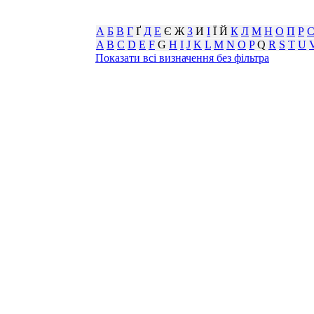
А
Б
В
Г
Ґ
Д
Е
Є Ж
З
И
І
Ї Й
К
Л
М
Н
О
П
Р
A
B
C
D
E
F
G
H
I
J
K
L
M
N
O
P
Q
R
S
T
U
Показати всі визначення без фільтра