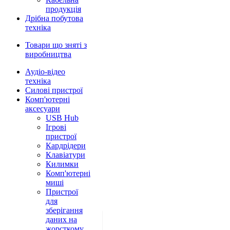
продукція
Дрібна побутова
техніка
Товари що зняті з
виробництва
Аудіо-відео
техніка
Силові пристрої
Комп'ютерні
аксесуари
USB Hub
Ігрові
пристрої
Кардрідери
Клавіатури
Килимки
Комп'ютерні
миші
Пристрої
для
зберігання
даних на
жорсткому