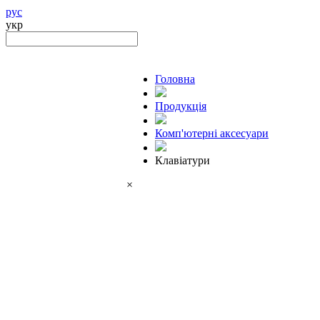
рус
укр
Головна
Продукцiя
Комп'ютерні аксесуари
Клавіатури
×