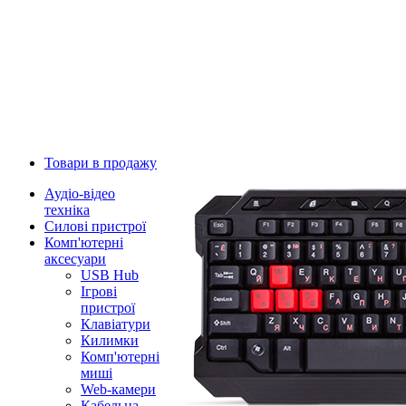
Товари в продажу
Аудіо-відео
техніка
Силові пристрої
Комп'ютерні
аксесуари
USB Hub
Ігрові
пристрої
Клавіатури
Килимки
Комп'ютерні
миші
Web-камери
Кабельна