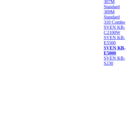
307M
Standard
309M
Standard
310 Combo
SVEN KB-
C2100W
SVEN KB-
E5500
SVEN KB-
E5800
SVEN KB-
S230