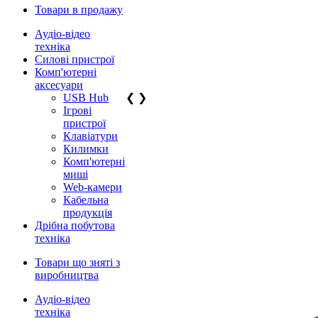
Товари в продажу
Аудіо-відео
техніка
Силові пристрої
Комп'ютерні
аксесуари
USB Hub
❮
❯
Ігрові
пристрої
Клавіатури
Килимки
Комп'ютерні
миші
Web-камери
Кабельна
продукція
Дрібна побутова
техніка
Товари що зняті з
виробництва
Аудіо-відео
техніка