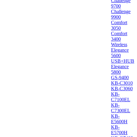
Challenge
9700
Challenge
9900
Comfort
3050
Comfort
3400
Wireless
Elegance
5600
USB+HUB
Elegance
5800
GS-9400
KB-C3010
KB-C3060
KB-
C7100EL
KB-
C7300EL
KB-
E5600H
KB-
E5700H