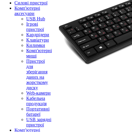
Силові пристрої
Комп'ютерні
аксесуари
USB Hub
Ігрові
пристрої
Кардрідери
Клавіатури
Килимки
Комп'ютерні
миші
Пристрої
для
зберігання
даних на
жорсткому
диску
Web-камери
Кабельна
продукція
Портативні
батареї
USB зарядні
пристрої
Комп'ютерні