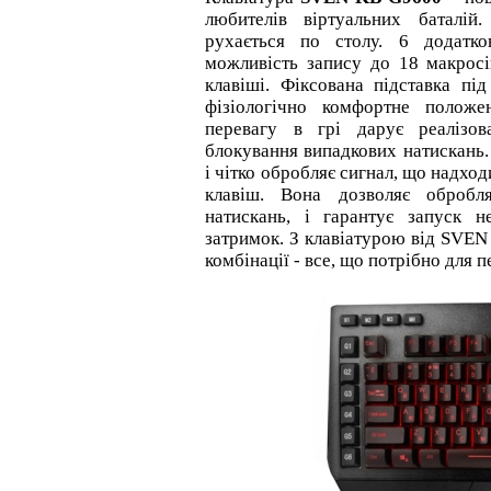
любителів віртуальних баталій
рухається по столу. 6 додатко
можливість запису до 18 макросів
клавіші. Фіксована підставка під
фізіологічно комфортне полож
перевагу в грі дарує реалізо
блокування випадкових натискань.
і чітко обробляє сигнал, що надхо
клавіш. Вона дозволяє обробл
натискань, і гарантує запуск н
затримок. З клавіатурою від SVEN 
комбінації - все, що потрібно для