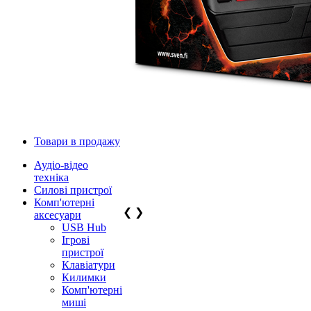
Товари в продажу
Аудіо-відео
техніка
Силові пристрої
Комп'ютерні
❮
❯
аксесуари
USB Hub
Ігрові
пристрої
Клавіатури
Килимки
Комп'ютерні
миші