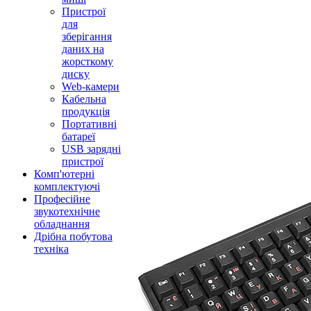
Пристрої
для
зберігання
даних на
жорсткому
диску
Web-камери
Кабельна
продукція
Портативні
батареї
USB зарядні
пристрої
Комп'ютерні
комплектуючі
Професійне
звукотехнічне
обладнання
Дрібна побутова
техніка