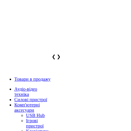
❮
❯
Товари в продажу
Аудіо-відео
техніка
Силові пристрої
Комп'ютерні
аксесуари
USB Hub
Ігрові
пристрої