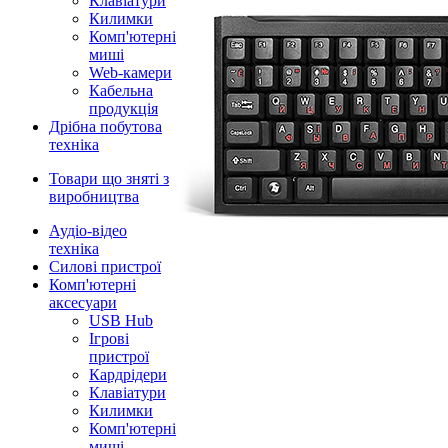
Клавіатури
Килимки
Комп'ютерні
миші
Web-камери
Кабельна
продукція
Дрібна побутова
техніка
Товари що зняті з
виробництва
Аудіо-відео
техніка
Силові пристрої
Комп'ютерні
аксесуари
USB Hub
Ігрові
пристрої
Кардрідери
Клавіатури
Килимки
Комп'ютерні
миші