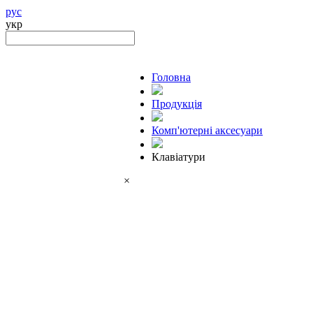
рус
укр
Головна
Продукцiя
Комп'ютерні аксесуари
Клавіатури
×