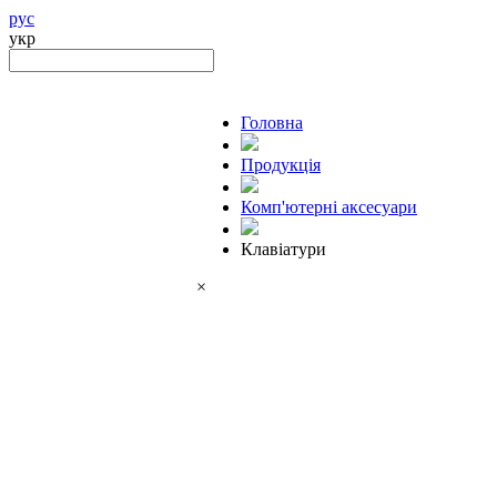
рус
укр
Головна
Продукцiя
Комп'ютерні аксесуари
Клавіатури
×