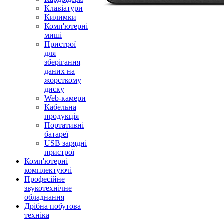
Клавіатури
Килимки
Комп'ютерні
миші
Пристрої
для
зберігання
даних на
жорсткому
диску
Web-камери
Кабельна
продукція
Портативні
батареї
USB зарядні
пристрої
Комп'ютерні
комплектуючі
Професійне
звукотехнічне
обладнання
Дрібна побутова
техніка