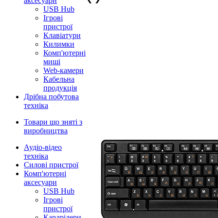
аксесуари
USB Hub
Ігрові
пристрої
Клавіатури
Килимки
Комп'ютерні
миші
Web-камери
Кабельна
продукція
Дрібна побутова
техніка
Товари що зняті з
виробництва
Аудіо-відео
техніка
Силові пристрої
Комп'ютерні
аксесуари
USB Hub
Ігрові
пристрої
Кардрідери