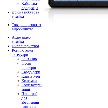
Кабельна
продукція
Дрібна побутова
техніка
Товари що зняті з
виробництва
Аудіо-відео
техніка
Силові пристрої
Комп'ютерні
аксесуари
USB Hub
Ігрові
пристрої
Кардрідери
Клавіатури
Килимки
Комп'ютерні
миші
Пристрої
для
зберігання
даних на