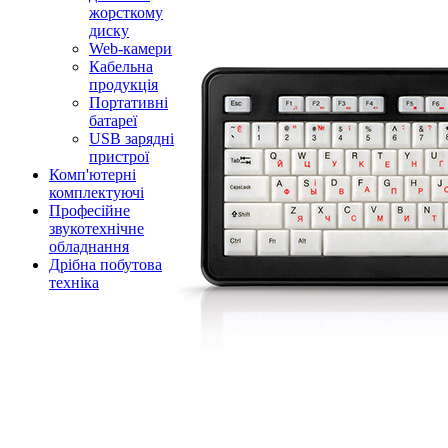
жорсткому
диску
Web-камери
Кабельна
продукція
Портативні
батареї
USB зарядні
пристрої
Комп'ютерні
комплектуючі
Професійне
звукотехнічне
обладнання
Дрібна побутова
техніка