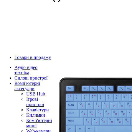
Товари в продажу
Аудіо-відео
техніка
Силові пристрої
Комп'ютерні
аксесуари
USB Hub
Ігрові
пристрої
Клавіатури
Килимки
Комп'ютерні
миші
Web-камери