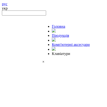
рус
укр
Головна
Продукцiя
Комп'ютерні аксесуари
Клавіатури
×