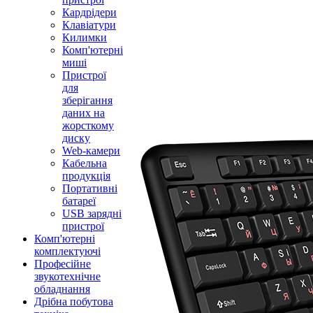
Кардрідери
Клавіатури
Килимки
Комп'ютерні
миші
Пристрої
для
зберігання
даних на
жорсткому
диску
Web-камери
Кабельна
продукція
Портативні
батареї
USB зарядні
пристрої
Комп'ютерні
комплектуючі
Професійне
звукотехнічне
обладнання
Дрібна побутова