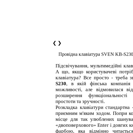
❮
❯
Провідна клавіатура SVEN KB-S23
Підсвічування, мультимедійні клаві
А що, якщо користувачеві потрі
клавіатура? Все просто - треба 
S230
, в якій фінська компанія 
можливості, але відмовилася ві
розширення функціональності
простоти та зручності.
Розкладка клавіатури стандартна 
приємним м'яким ходом. Попри к
місце для так улюблених шанув
«двоповерхового» Enter і довгих к
фарбою, яка відмінно читається