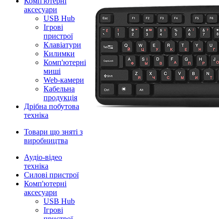
Комп'ютерні
аксесуари
USB Hub
Ігрові
пристрої
Клавіатури
Килимки
Комп'ютерні
миші
Web-камери
Кабельна
продукція
Дрібна побутова
техніка
Товари що зняті з
виробництва
Аудіо-відео
техніка
Силові пристрої
Комп'ютерні
аксесуари
USB Hub
Ігрові
пристрої