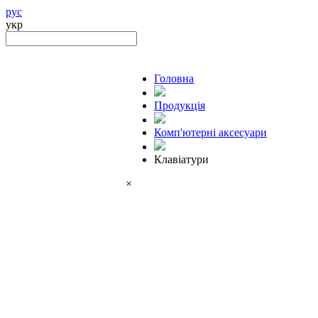
рус
укр
Головна
Продукцiя
Комп'ютерні аксесуари
Клавіатури
×