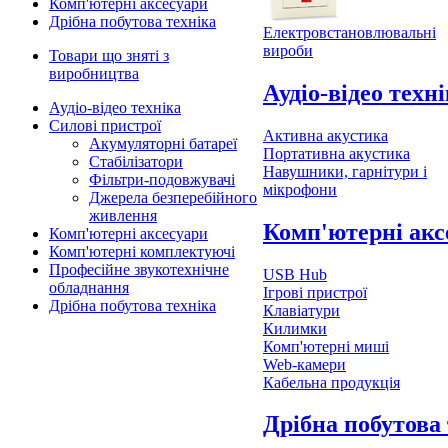
Комп'ютерні аксесуари
Дрібна побутова техніка
Електровстановлювальні
вироби
Товари що зняті з
виробництва
Аудіо-відео техн
Аудіо-відео техніка
Силові пристрої
Активна акустика
Акумуляторні батареї
Портативна акустика
Стабілізатори
Навушники, гарнітури і
Фільтри-подовжувачі
мікрофони
Джерела безперебійного
живлення
Комп'ютерні акс
Комп'ютерні аксесуари
Комп'ютерні комплектуючі
Професійне звукотехнічне
USB Hub
обладнання
Ігрові пристрої
Дрібна побутова техніка
Клавіатури
Килимки
Комп'ютерні миші
Web-камери
Кабельна продукція
Дрібна побутова