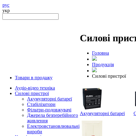
рус
укр
Силові прис
Головна
Продукцiя
Силові пристрої
Товари в продажу
Аудіо-відео техніка
Силові пристрої
Акумуляторні батареї
Стабілізатори
Фільтри-подовжувачі
Акумуляторні батареї
С
Джерела безперебійного
живлення
Електровстановлювальні
вироби