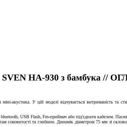
SVEN НА-930 з бамбука // ОГЛ
 міні-акустика. У цій моделі відчувається витриманість та с
bluetooth, USB Flash, Fm-приймач або під'єднати кабелем. Паси
там соковитості та глибини. Динамік діаметром 75 мм зі склов