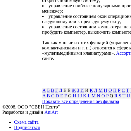
открыть поисковую систему;
управление наиболее популярными прог
менеджер;
управление состоянием окон операционн
следующему или к предыдущему окну;
управление состоянием компьютера: пер
пробудить компьютер, выключить компьюте
Так как многие из этих функций (управлен
компакт-дисками и т. п.) относятся к сфере
«мультимедийными клавиатурами».
Ассорт
сайте.
А
Б
В
Г
Д
Е Ё
Ж
З
И
Й
К
Л
М
Н
О
П
Р
С
Т
A
B
C
D
E
F
G
H
I
J
K
L
M
N
O
P
Q
R
S
T
U
Показать все определения без фильтра
©2008, ООО "СВЕН Центр"
Разработка и дизайн
AniArt
Схема сайта
Подписаться