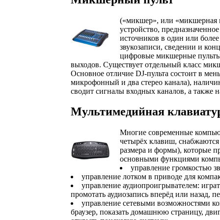
(«микшер», или «микшерная к
устройство, предназначенное
источников в один или более
звукозаписи, сведении и кон
цифровые микшерные пульты,
выходов. Существует отдельный класс микш
Основное отличие DJ-пульта состоит в мен
микрофонный и два стерео канала), налич
сводит сигналы входных каналов, а также 
Мультимедийная клавиату
Многие современные компьют
четырёх клавиш, снабжаются
размера и формы), которые 
основными функциями компь
управление громкостью зв
управление лотком в приводе для компак
управление аудиопроигрывателем: играть
промотать аудиозапись вперёд или назад, 
управление сетевыми возможностями ко
браузер, показать домашнюю страницу, дви