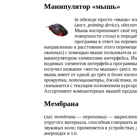
Манипулятор «мышь»
(в обиходе просто «мышь» и
(англ.
pointing device
), обесп
Мышь воспринимает своё пер
поверхности стола) и перед
программа в ответ на перем
направлению и расстоянию этого перемеще
оконных) с помощью мыши пользователь у
манипулятором элементами интерфейса. Ин
видимых элементов интерфейса программы
получил название «жесты мышью» (англ.
mo
мышь имеет от одной до трёх и более кноп
прокрутки, потенциометры, джойстики, т
связывается с текущим положением курсор
Ассортимент компьютерных мышей предла
Мембрана
(лат.
membrana
— перепонка) — закрепленна
упругого материала, способная совершать 
звуковых волн; применяется в устройствах 
анероидах и т.п.