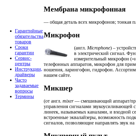
Мембрана микрофонная
— общая деталь всех микрофонов; тонкая п
Гарантийные
Микрофон
обязательства
товаров
Сроки
(англ.
Microphone
) – устройс
гарантии
в электрический сигнал. Фу
Сервис-
измерительный микрофон («и
центры
телефонных аппаратов, микрофон для прим
Инструкции,
ношения, ларингофон, гидрофон. Ассорти
драйверы
нашем сайте.
Часто
задаваемые
Микшер
вопросы
Термины
(от англ.
mixer
— смешивающий аппарат/приб
управления сигналами звукоусиливающей с
линеек, называемых каналами, и входной с
встроенные эквалайзеры, возможность под
сигналов, позволяющие направлять звук на
Микшерный пульт