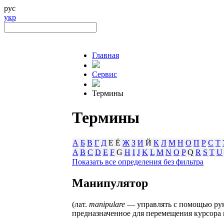
рус
укр
Главная
Сервис
Термины
Термины
А
Б
В
Г
Д
Е Ё
Ж
З
И
Й
К
Л
М
Н
О
П
Р
С
Т
A
B
C
D
E
F
G
H
I
J
K
L
M
N
O
P
Q
R
S
T
U
Показать все определения без фильтра
Манипyлятор
(лат.
manipulare
— управлять с помощью рук
предназначенное для перемещения курсора н