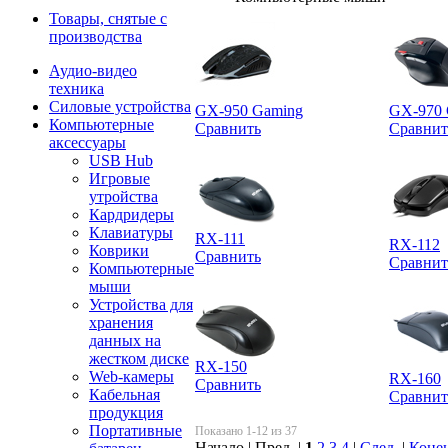
Товары, снятые с
производства
Аудио-видео
техника
Силовые устройства
GX-950 Gaming
GX-970 
Компьютерные
Сравнить
Сравнит
аксессуары
USB Hub
Игровые
утройства
Кардридеры
Клавиатуры
RX-111
RX-112
Коврики
Сравнить
Сравнит
Компьютерные
мыши
Устройства для
хранения
данных на
жестком диске
RX-150
Web-камеры
RX-160
Сравнить
Кабельная
Сравнит
продукция
Портативные
Показано 1-12 из 37
Начало | Пред. |
1
2
3
4
|
След.
|
Коне