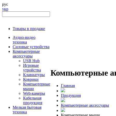
рус
укр
Товары в продаже
Аудио-видео
техника
Силовые устройства
Компьютерные
аксессуары
USB Hub
Игровые
утройства
Компьютерные а
Клавиатуры
Коврики
Компьютерные
Главная
мыши
Web-камеры
Продукция
Кабельная
продукция
Компьютерные аксессуары
Мелкая бытовая
техника
Компьютерные мыши