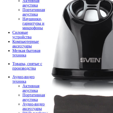
Активная
акустика
Портативная
акустика
Наушники,
гарнитуры и
микрофоны
Силовые
устройства
Компьютерные
аксессуары
Мелкая бытовая
техника
Товары, снятые с
производства
Аудио-видео
техника
Активная
акустика
Портативная
акустика
Аудио-видео
аксессуары