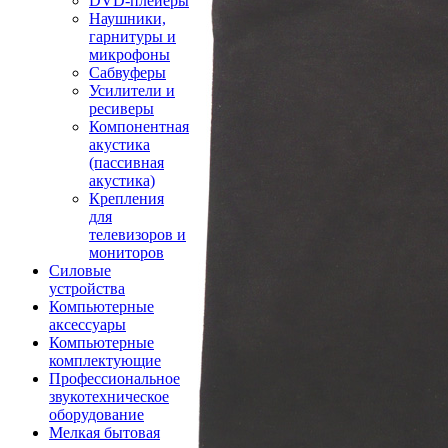
DVD-плейеры
Наушники,
гарнитуры и
микрофоны
Сабвуферы
Усилители и
ресиверы
Компонентная
акустика
(пассивная
акустика)
Крепления
для
телевизоров и
мониторов
Силовые
устройства
Компьютерные
аксессуары
Компьютерные
комплектующие
Профессиональное
звукотехническое
оборудование
Мелкая бытовая