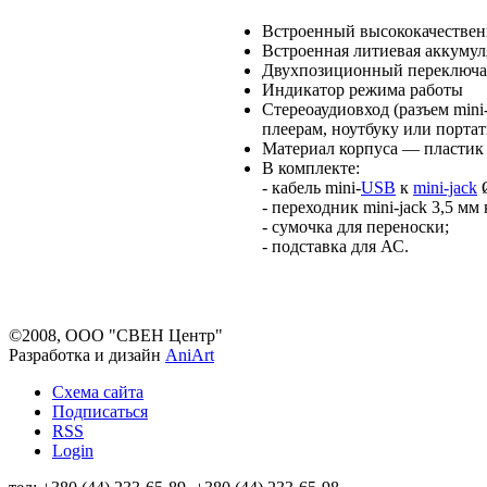
Встроенный высококачествен
Встроенная литиевая аккумул
Двухпозиционный переключа
Индикатор режима работы
Стереоаудиовход (разъем min
плеерам, ноутбуку или порта
Материал корпуса — пласт
В комплекте:
- кабель mini-
USB
к
mini-jack
Ø
- переходник mini-jack 3,5 мм 
- сумочка для переноски;
- подставка для АС.
©2008, ООО "СВЕН Центр"
Разработка и дизайн
AniArt
Схема сайта
Подписаться
RSS
Login