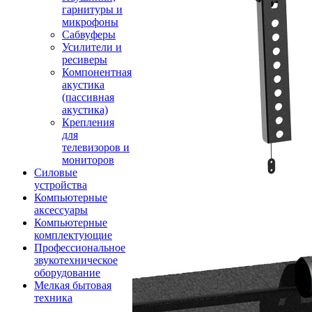
гарнитуры и
микрофоны
Сабвуферы
Усилители и
ресиверы
Компонентная
акустика
(пассивная
акустика)
Крепления
для
телевизоров и
мониторов
Силовые
устройства
Компьютерные
аксессуары
Компьютерные
комплектующие
Профессиональное
звукотехническое
оборудование
Мелкая бытовая
техника