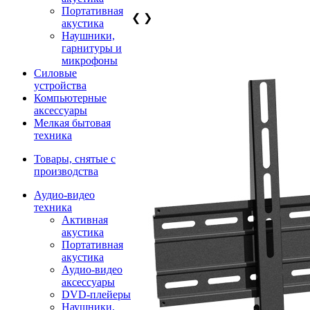
Портативная
❮
❯
акустика
Наушники,
гарнитуры и
микрофоны
Силовые
устройства
Компьютерные
аксессуары
Мелкая бытовая
техника
Товары, снятые с
производства
Аудио-видео
техника
Активная
акустика
Портативная
акустика
Аудио-видео
аксессуары
DVD-плейеры
Наушники,