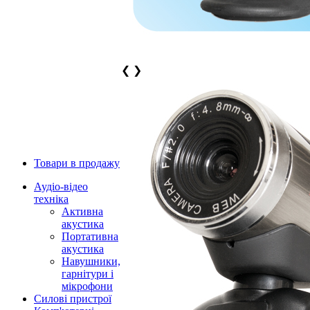
❮
❯
Товари в продажу
Аудіо-відео
техніка
Активна
акустика
Портативна
акустика
Навушники,
гарнітури і
мікрофони
Силові пристрої