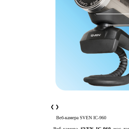
❮
❯
Веб-камера SVEN IC-960
Веб-камера
SVEN IC-960
має так