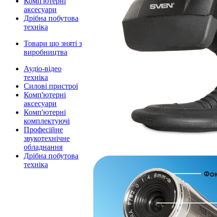
Комп'ютерні
аксесуари
Дрібна побутова
техніка
Товари що зняті з
виробництва
Аудіо-відео
техніка
Силові пристрої
Комп'ютерні
аксесуари
Комп'ютерні
комплектуючі
Професійне
звукотехнічне
обладнання
Дрібна побутова
техніка