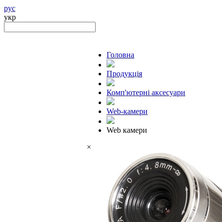
рус
укр
Головна
Продукцiя
Комп'ютерні аксесуари
Web-камери
Web камери
×