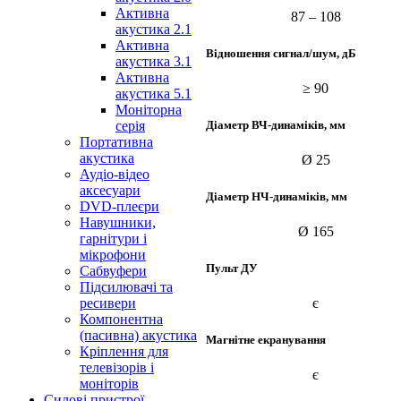
Активна
87 – ­108
акустика 2.1
Активна
Відношення сигнал/шум, дБ
акустика 3.1
Активна
≥ 90
акустика 5.1
Моніторна
Діаметр ВЧ-динаміків, мм
серія
Портативна
акустика
Ø 25
Аудіо-відео
аксесуари
Діаметр НЧ-динаміків, мм
DVD-плеєри
Навушники,
Ø 165
гарнітури і
мікрофони
Пульт ДУ
Сабвуфери
Підсилювачі та
ресивери
є
Компонентна
(пасивна) акустика
Магнітне екранування
Кріплення для
телевізорів і
є
моніторів
Силові пристрої