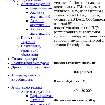
мережевий фільтр, оснащена
Активна акустика
вмонтованим FM-тюнером з
Радіоприймачі
функцією RDS, дворядковим 16
Активна
символьним LCD-дисплеєм,
акустика 2.0
якісним USB DAC. Особливост
Активна
шовкові ВЧ-динаміки,
акустика 2.1
повнофункціональний ПДУ,
Активна
регулювання рівня загальної
акустика 5.1
гучності і тембру звучання, рів
Портативна
гучності навушників і мікрофон
акустика
активний темброблок.
Навушники,
гарнітури і
мікрофони
Силові пристрої
Вихідна потужність (RMS), Вт
Комп'ютерні аксесуари
Дрібна побутова техніка
100 (2 × 50)
Товари що зняті з
виробництва
Частотний діапазон, Гц
Аудіо-відео техніка
40 – ­20 000
Активна акустика
Радіоприймачі
Активна
Діапазон частот тюнера, МГц
акустика 2.0