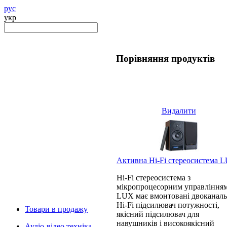
рус
укр
Порівняння продуктів
Видалити
Активна Hi-Fi стереосистема 
Hi-Fi стереосистема з
мікропроцесорним управління
LUX має вмонтовані двоканал
Hi-Fi підсилювач потужності,
Товари в продажу
якісний підсилювач для
навушників і високоякісний
Аудіо-відео техніка