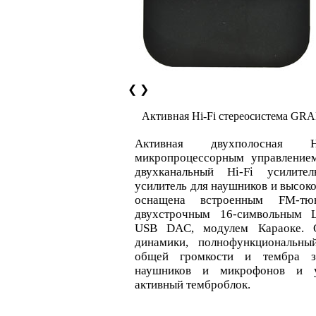
❮
❯
Активная Hi-Fi стереосистема GR
Активная двухполосная H
микропроцессорным управлени
двухканальный Hi-Fi усилите
усилитель для наушников и высоко
оснащена встроенным FM-т
двухстрочным 16-символьным L
USB DAC, модулем Караоке. О
динамики, полнофункциональны
общей громкости и тембра зв
наушников и микрофонов и ур
активный темброблок.