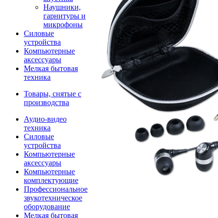
Наушники,
гарнитуры и
микрофоны
Силовые
устройства
Компьютерные
аксессуары
Мелкая бытовая
техника
Товары, снятые с
производства
Аудио-видео
техника
Силовые
устройства
Компьютерные
аксессуары
Компьютерные
комплектующие
Профессиональное
звукотехническое
оборудование
Мелкая бытовая