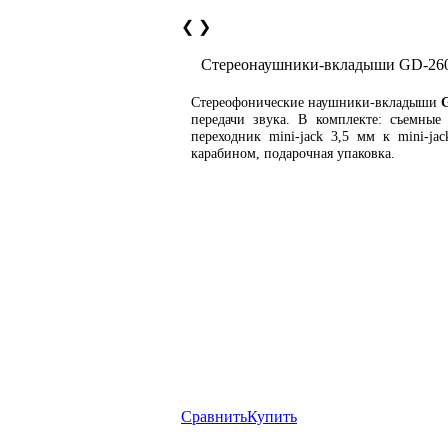
❮
❯
Cтереонаушники-вкладыши GD-26
Стереофонические наушники-вкладыши
передачи звука. В комплекте: съемны
переходник mini-jack 3,5 мм к mini-ja
карабином, подарочная упаковка.
Сравнить
Купить