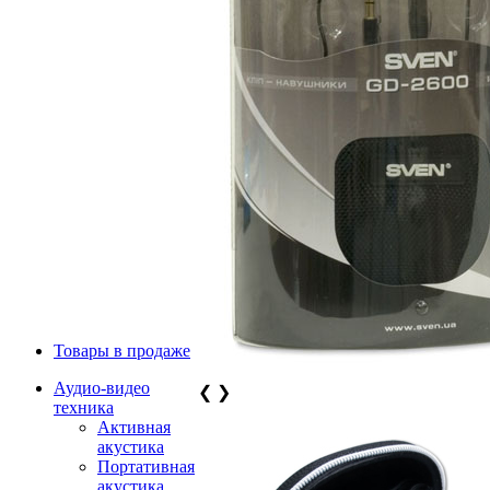
Товары в продаже
Аудио-видео
❮
❯
техника
Активная
акустика
Портативная
акустика