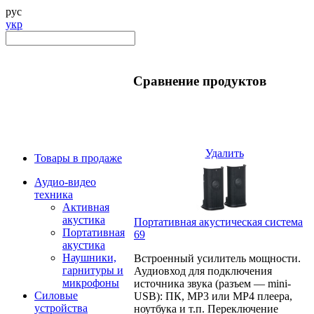
рус
укр
Сравнение продуктов
Удалить
Товары в продаже
Аудио-видео
техника
Активная
акустика
Портативная акустическая система
Портативная
69
акустика
Наушники,
Встроенный усилитель мощности.
гарнитуры и
Аудиовход для подключения
микрофоны
источника звука (разъем — mini-
Силовые
USB): ПК, МР3 или МР4 плеера,
устройства
ноутбука и т.п. Переключение