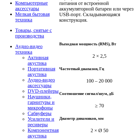
Компьютерные
питания от встроенной
аксессуары
аккумуляторной батареи или через
Мелкая бытовая
USB-порт. Складывающаяся
техника
конструкция.
Товары, снятые с
производства
Выходная мощность (RMS), Вт
Аудио-видео
техника
2 × 2,5
Активная
акустика
Портативная
Частотный диапазон, Гц
акустика
Аудио-видео
100 – 20 000
аксессуары
DVD-плейеры
Соотношение сигнал/шум, дБ
Наушники,
гарнитуры и
≥ 70
микрофоны
Сабвуферы
Диаметр динамиков, мм
Усилители и
ресиверы
Компонентная
2 × Ø 50
акустика